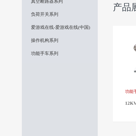
真空断路器系列
产品
负荷开关系列
爱游戏在线-爱游戏在线(中国)
操作机构系列
功能手车系列
功能
12