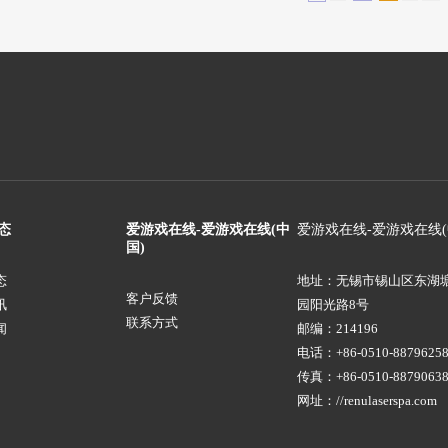
态
爱游戏在线-爱游戏在线(中
爱游戏在线-爱游戏在线(
国)
态
地址：无锡市锡山区东湖
客户反馈
讯
园阳光路8号
联系方式
闻
邮编：214196
电话：+86-0510-88796258
传真：+86-0510-8879063
网址：//renulaserspa.com