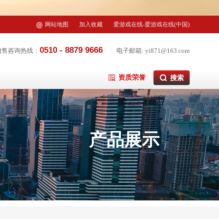
网站地图
|
加入收藏
|
爱游戏在线-爱游戏在线(中国)
0510 - 8879 9666
销售咨询热线：
|
电子邮箱: yi871@163.com
资质荣誉
产品展示