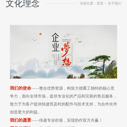
文化理念
当前位置：首页
>
关于我们
我们的使命
——整合优势资源，构筑大德重工独特的核心竞
争力，面向全球市场，提供专业化的产品和完善的售后服务，
致力于为客户提供快捷而及时的配件与技术支持，为合作伙伴
创造更大的利益。
我们的愿景
——传递专业价值，实现协作双方共赢！