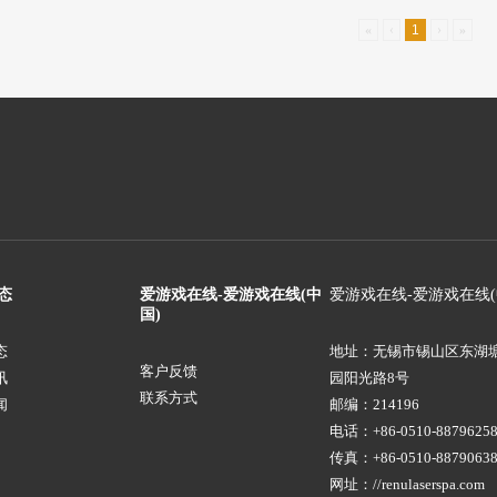
«
‹
1
›
»
态
爱游戏在线-爱游戏在线(中
爱游戏在线-爱游戏在线(
国)
态
地址：无锡市锡山区东湖
客户反馈
讯
园阳光路8号
联系方式
闻
邮编：214196
电话：+86-0510-88796258
传真：+86-0510-8879063
网址：//renulaserspa.com