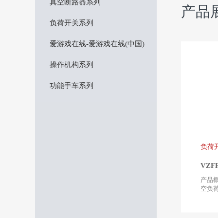
真空断路器系列
产品
负荷开关系列
爱游戏在线-爱游戏在线(中国)
操作机构系列
功能手车系列
负荷
VZF
器组
产品概述 VZF(R)N-
空负
司结