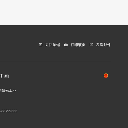
返回顶端
打印该页
发送邮件
中国)
塘阳光工业
/88799666
8