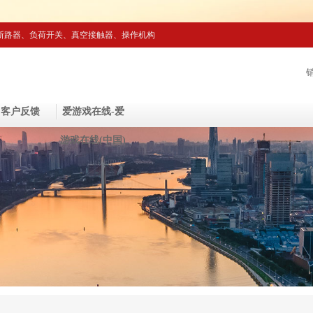
断路器、负荷开关、真空接触器、操作机构
客户反馈
爱游戏在线-爱
游戏在线(中国)