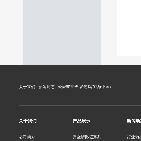
关于我们
新闻动态
爱游戏在线-爱游戏在线(中国)
关于我们
产品展示
新闻动
公司简介
真空断路器系列
行业动