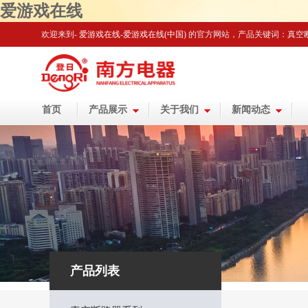
爱游戏在线
欢迎来到-
爱游戏在线-爱游戏在线(中国)
的官方网站
，产品关键词：真空
首页
产品展示
关于我们
新闻动态
产品列表