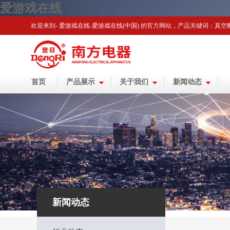
爱游戏在线
欢迎来到-
爱游戏在线-爱游戏在线(中国)
的官方网站
，产品关键词：真空
首页
产品展示
关于我们
新闻动态
新闻动态