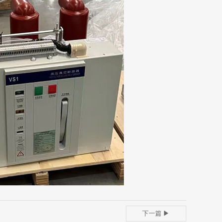
下一篇 ▶