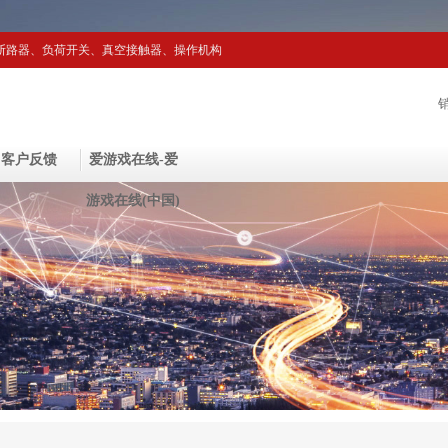
断路器、负荷开关、真空接触器、操作机构
客户反馈
爱游戏在线-爱
游戏在线(中国)