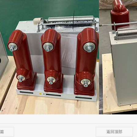
一篇
返回顶部