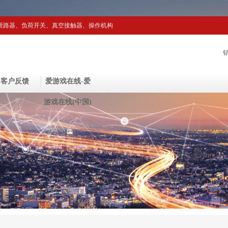
断路器、负荷开关、真空接触器、操作机构
客户反馈
爱游戏在线-爱
游戏在线(中国)