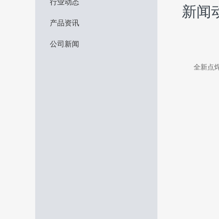
行业动态
新闻
产品资讯
公司新闻
全新点