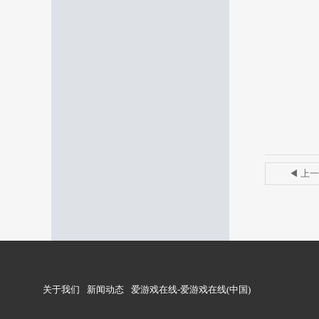
◀ 上
关于我们
新闻动态
爱游戏在线-爱游戏在线(中国)