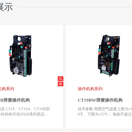
展示
机构系列
操作机构系列
19B弹簧操作机构
CT19BW弹簧操作机构
A、CT19B型
技术参数 周围空气温度上限为+4
作机构可供ZN28系列高压真
0℃，下限为-25℃； 海拔不超过3
路器及合闸功与…
0米； 相对湿度…