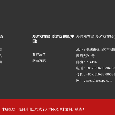
态
爱游戏在线-爱游戏在线(中
爱游戏在线-爱游戏在线(
国)
态
地址：无锡市锡山区东湖
客户反馈
讯
园阳光路8号
联系方式
闻
邮编：214196
电话：+86-0510-88796258
传真：+86-0510-8879063
网址：//renulaserspa.com
归公司所有，未经授权，任何其他公司或个人均不允许来复制、抄袭！