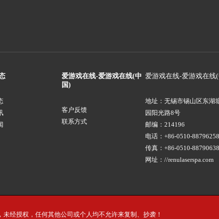
态
爱游戏在线-爱游戏在线(中
爱游戏在线-爱游戏在线(
国)
态
地址：无锡市锡山区东湖
客户反馈
讯
园阳光路8号
联系方式
闻
邮编：214196
电话：+86-0510-88796258
传真：+86-0510-8879063
网址：//renulaserspa.com
归公司所有，未经授权，任何其他公司或个人均不允许来复制、抄袭！