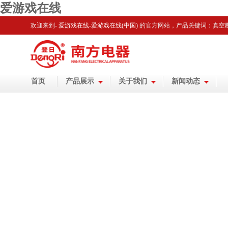
爱游戏在线
欢迎来到-
爱游戏在线-爱游戏在线(中国)
的官方网站
，产品关键词：真空
首页
产品展示
关于我们
新闻动态
品种多元化 规格系列化
以赢得客户的满意为宗旨
实行科学的管理方法
提供专业的高压电器
以更优质的产品和服务
大德载物 自强不息
及配件解决方案
赢得客户的满意
专业的经营和管理技术